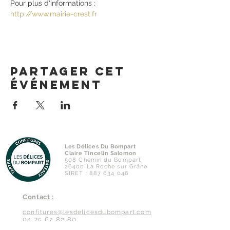
Pour plus d'informations : 
http://www.mairie-crest.fr
Partager cet
événement
Les Délices Du Bompart
Claire Tincelin Salomon
508 Chemin du Bompart
26400 La Roche sur Grâne
SIRET :
887 634 046
Contact :
confitures@lesdelicesdubompart.com
04 75 62 82 80
06 89 13 20 18